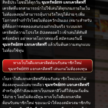
สิทธิประโยชน์ได้ทุกวัน
ขุมทรัพย์899 แจกเครดิตฟรี
เครดิตที่แจกสามารถนำไปใช้เล่นได้ทุกเกมภายในเว็บ
ไม่ต้องลงทุนก็สามารถลุ้นรางวัลใหญ่ได้ง่าย ๆ เพิ่ม
โอกาสสร้างกำไรโดยไม่ต้องควักเงินเอง เหมาะสำหรับ
ผู้ที่ต้องการทดลองเล่นก่อนฝากเงินจริง ระบบแจก
เครดิตมีความโปร่งใส อัปเดตยอดไว เข้าเล่นได้ทันที
หลังสมัคร อย่าพลาดโอกาสทองนี้ สมัครเลยวันนี้
ขุมทรัพย์899 แจกเครดิตฟรี
แล้วเริ่มต้นความสนุกแบบ
ไม่ต้องใช้ทุน
ทางเว็บใจดีแจกเครดิตต้อนรับสมาชิกใหม่
ขุมทรัพย์899 แจกเครดิตฟรี เล่นเกมไม่ต้องลงทุน
เว็บเราใจดีแจกเครดิตฟรีต้อนรับสมาชิกใหม่แบบไม่
ต้องลงทุนแม้แต่บาทเดียว
ขุมทรัพย์899 แจกเครดิตฟรี
สำหรับผู้ที่กำลังมองหาเว็บเกมคาสิโนที่ให้คุณเริ่มต้น
ได้ง่าย ๆ โดยไม่ต้องมีทุน ทางเว็บใจดีแจกเครดิต
ต้อนรับสมาชิกใหม่ ขอแนะนำให้ลองสมัครสมาชิกกับ