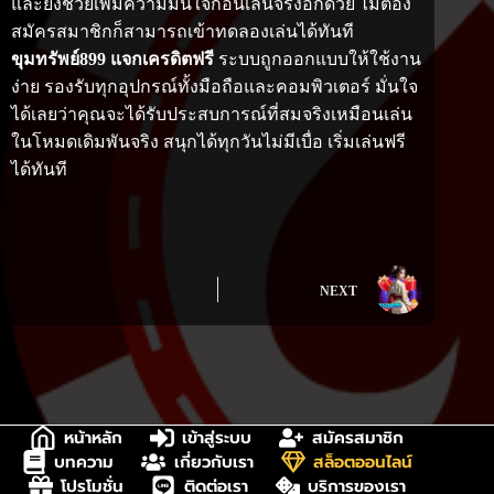
และยังช่วยเพิ่มความมั่นใจก่อนเล่นจริงอีกด้วย ไม่ต้อง
สมัครสมาชิกก็สามารถเข้าทดลองเล่นได้ทันที
ขุมทรัพย์899 แจกเครดิตฟรี
ระบบถูกออกแบบให้ใช้งาน
ง่าย รองรับทุกอุปกรณ์ทั้งมือถือและคอมพิวเตอร์ มั่นใจ
ได้เลยว่าคุณจะได้รับประสบการณ์ที่สมจริงเหมือนเล่น
ในโหมดเดิมพันจริง สนุกได้ทุกวันไม่มีเบื่อ เริ่มเล่นฟรี
ได้ทันที
NEXT
หน้าหลัก
เข้าสู่ระบบ
สมัครสมาชิก
บทความ
เกี่ยวกับเรา
สล็อตออนไลน์
โปรโมชั่น
ติดต่อเรา
บริการของเรา