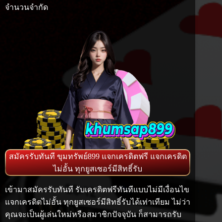
จำนวนจำกัด
สมัครรับทันที ขุมทรัพย์899 แจกเครดิตฟรี แจกเครดิต
ไม่อั้น ทุกยูสเซอร์มีสิทธิ์รับ
เข้ามาสมัครรับทันที รับเครดิตฟรีทันทีแบบไม่มีเงื่อนไข
แจกเครดิตไม่อั้น ทุกยูสเซอร์มีสิทธิ์รับได้เท่าเทียม ไม่ว่า
คุณจะเป็นผู้เล่นใหม่หรือสมาชิกปัจจุบัน ก็สามารถรับ