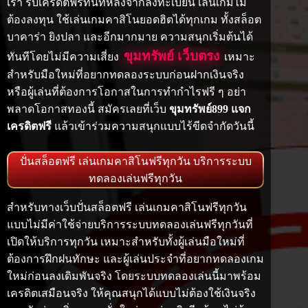
เรา รับเครดิตฟรีทันทีหลังจากลงทะเบียน เล่นเกมไม่
ต้องลงทุน ใช้เล่นเกมคาสิโนยอดฮิตได้ทุกเกม ทั้งสล็อต
บาคาร่า ยิงปลา และอีกมากมาย ความสนุกเริ่มต้นได้
ขุมทรัพย์ เว็บตรง
ทันทีโดยไม่มีความเสี่ยง
เหมาะ
สำหรับมือใหม่ที่อยากทดลองระบบก่อนฝากเงินจริง
หรือผู้เล่นที่ต้องการโอกาสในการทำกำไรฟรี ๆ อย่า
พลาดโอกาสทองนี้ สมัครเลยที่เว็บ
ขุมทรัพย์899 แจก
เครดิตฟรี
แล้วเข้าร่วมความสนุกแบบไร้ขีดจำกัดวันนี้
ปั่นสล็อตฟรี เล่นเกมคาสิโนฟรีทุกวัน บริการระบบ
ทดลองเล่นฟรีทุกวัน
สำหรับทางเว็บปั่นสล็อตฟรี เล่นเกมคาสิโนฟรีทุกวัน
แบบไม่มีค่าใช้จ่ายบริการระบบทดลองเล่นฟรีทุกวันที่
เปิดให้บริการทุกวัน เหมาะสำหรับทั้งผู้เล่นมือใหม่ที่
ต้องการฝึกฝนทักษะ และผู้เล่นประจำที่อยากทดลองเกม
ใหม่ก่อนลงเดิมพันจริง โดยระบบทดลองเล่นนี้มาพร้อม
เครดิตเสมือนจริง ให้คุณสนุกได้แบบไม่ต้องใช้เงินจริง