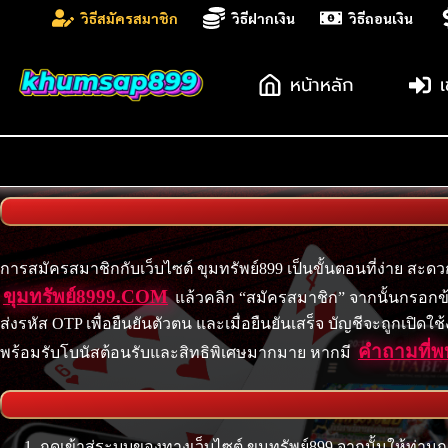
Skip
วิธีสมัครสมาชิก
วิธีฝากเงิน
วิธีถอนเงิน
to
content
หน้าหลัก
เ
การสมัครสมาชิกกับเว็บไซต์ ขุมทรัพย์899 เป็นขั้นตอนที่ง่าย สะดวก
ขุมทรัพย์8999.COM
แล้วคลิก “สมัครสมาชิก” จากนั้นกรอกข้อ
ส่งรหัส OTP เพื่อยืนยันตัวตน และเมื่อยืนยันเสร็จ บัญชีจะถูกเปิดใ
คำถามที่พ
พร้อมรับโบนัสต้อนรับและสิทธิพิเศษมากมาย หากมี
กดเข้าสู่ระบบของทางเว็บไซต์ ขุมทรัพย์899 จากนั้นให้ท่า