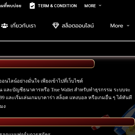
มที่พบบ่อย
TERM & CONDITION
MORE
เกี่ยวกับเรา
สล็อตออนไลน์
More
อนไลน์อย่างมั่นใจ เพียงเข้าไปที่เว็บไซต์
สผ่าน และบัญชีธนาคารหรือ True Wallet สำหรับทำธุรกรรม ระบบจะ
ย์899 และเริ่มเล่นเกมบาคาร่า สล็อต แทงบอล หรือเกมอื่น ๆ ได้ทันที
โมง
การกรอกแบบฟอร์มการสมัคร